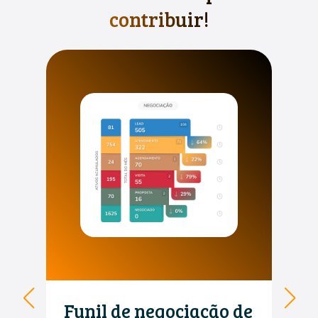
contribuir!
de
Funil de Captação
C